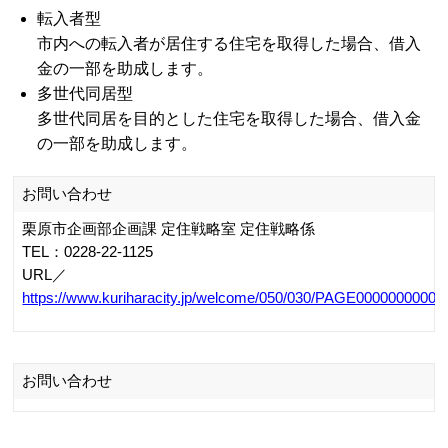
【 大崎市住宅新築移住支援事業 】
大崎市では市外から市内への若者世帯の定住促進を目的と
し、移住する若者世帯に対して、移住に係る費用の軽減を
はかるため、予算の範囲内で大崎市住宅新築移住支援事業
の補助金を交付しています。
対象工事費のうち住宅ローンの借入金を充当する額の10％
(上限100万円)を補助。※各種加算あり。
お問い合わせ
大崎市建設部建築住宅課住宅計画係
TEL：0229-23-8057
URL／
https://www.city.osaki.miyagi.jp/shisei/soshikikarasagasu/kense
富谷市