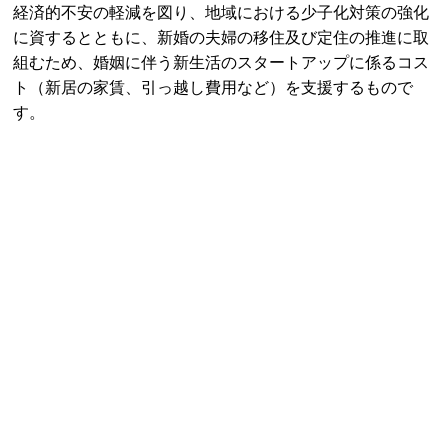
し)
【 出産支援 】
●出産祝金(第1子2万円・第2子以降5万円を支給)
●子育て世代包括支援センター（愛称：ほっぺ）
●産後ケア事業
●産婦人科・小児科無料オンライン相談
【子育て支援】
子育て支援センターまめっこ
・・・育児相談、親子の遊び場、子育て講座などを行って
います。