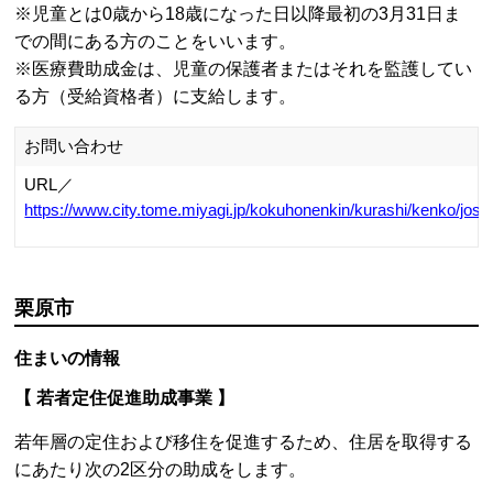
方はお早めにご申請ください。（令和6年10月21日17時15
分時点）
予算に到達しましたら受付を終了しますので、あらかじめ
ご了承ください。
詳しくは↓
東松島市定住化促進事業補助金交付制度
お問い合わせ
東松島市復興政策課 基地対策・地域振興係
TEL：0225-82-1111（内線1232）
URL／
http://www.city.higashimatsushima.miyagi.jp/
大崎市
住まいの情報