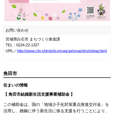
詳しくはこちら
お問い合わせ
角田市総務部まちづくり推進課
TEL：0224-63-2112
URL／
https://www.city.kakuda.lg.jp/
角田市
その他情報
【 子ども医療費助成制度 】
18歳の年度末まで通院・入院とも医療費無料(所得制限な