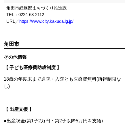
【かくだ版アクティブ・チャイルド・プログラム】
・・・乳幼児期に親子で楽しく体を動かす「運動あそび」
の体験会や講座を、乳幼児健診や子育て支援センター等で
年間を通して実施しています。また、保育所、幼稚園、認
定こども園等と連携して、集団での「運動あそび」の出前
講座も行っています。
お問い合わせ
角田市教育委員会生涯学習課
TEL：0224-63-2221
岩沼市
その他情報
【 子ども医療費助成制度 】