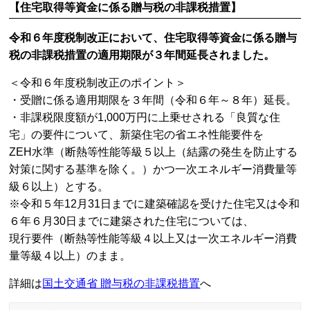
【住宅取得等資金に係る贈与税の非課税措置】
令和６年度税制改正において、住宅取得等資金に係る贈与
税の非課税措置の適用期限が３年間延長されました。
＜令和６年度税制改正のポイント＞
・受贈に係る適用期限を３年間（令和６年～８年）延長。
・非課税限度額が1,000万円に上乗せされる「良質な住
宅」の要件について、新築住宅の省エネ性能要件を
ZEH水準（断熱等性能等級５以上（結露の発生を防止する
対策に関する基準を除く。）かつ一次エネルギー消費量等
級６以上）とする。
※令和５年12月31日までに建築確認を受けた住宅又は令和
６年６月30日までに建築された住宅については、
現行要件（断熱等性能等級４以上又は一次エネルギー消費
量等級４以上）のまま。
詳細は
国土交通省 贈与税の非課税措置
へ