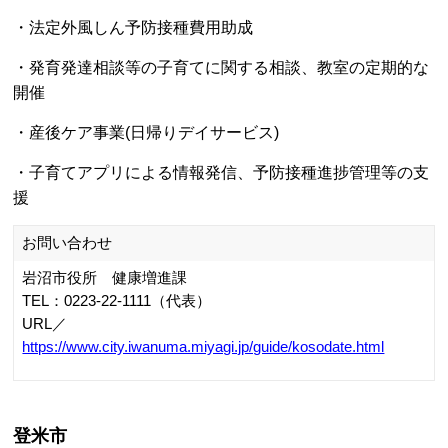
に達する年度の末日まで延長しました。
【助成対象者】
・登米市内に住所がある児童
・登米市内に住所がある保護者に監護されていて、進学等
の理由で他市町村に住所がある児童（申し出が必要です）
※児童とは0歳から18歳になった日以降最初の3月31日ま
での間にある方のことをいいます。
※医療費助成金は、児童の保護者またはそれを監護してい
る方（受給資格者）に支給します。
お問い合わせ
URL／
https://www.city.tome.miyagi.jp/kokuhonenkin/kurashi/kenko/jose/
栗原市