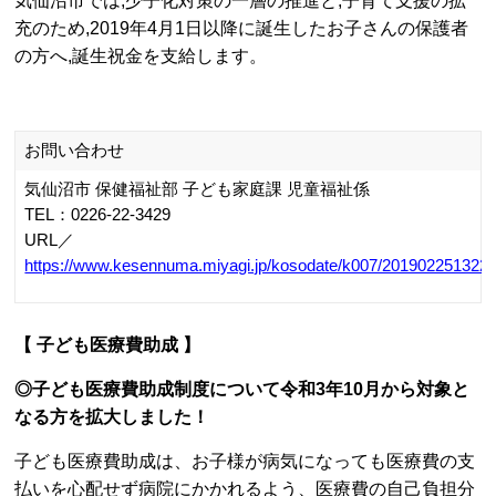
気仙沼市では,少子化対策の一層の推進と,子育て支援の拡
充のため,2019年4月1日以降に誕生したお子さんの保護者
の方へ,誕生祝金を支給します。
お問い合わせ
気仙沼市 保健福祉部 子ども家庭課 児童福祉係
TEL：0226-22-3429
URL／
https://www.kesennuma.miyagi.jp/kosodate/k007/2019022513220
【 子ども医療費助成 】
◎子ども医療費助成制度について令和3年10月から対象と
なる方を拡大しました！
子ども医療費助成は、お子様が病気になっても医療費の支
払いを心配せず病院にかかれるよう、医療費の自己負担分