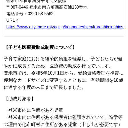
https://www.kuriharacity.jp/welcome/050/030/PAGE00000000000
お問い合わせ
東松島市
住まいの情報
【東松島市定住化促進事業補助金交付制度】
東松島市では「東松島市版総合戦略」の一環として、定住
化促進を図るために、現在、市外に居住し、東松島市内に
住宅を取得しようとする方
（空家バンク
を通じての購入も
対象です）等に、予算の範囲内で住宅の取得費用を補助す
る「東松島市定住化促進事業補助金」を交付します。
※令和６年度予算が残りわずかとなりました。申請予定の