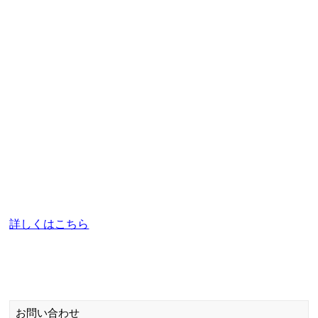
子育て応援事業「ふぁみふぁみ」
・・・小学校入学前のお子さんと保護者を対象に、楽しく
子育てするコツなどを講師の先生から学びながら、ふれあ
い遊びや工作を通した参加者同士の交流の場を設けていま
す。
放課後児童クラブ
・・・保護者の就労などにより放課後に家庭で過ごすこと
が難しい児童（小学6年生まで）をお預かりします。
お問い合わせ
角田市子育て支援課
TEL：0224-63-0134