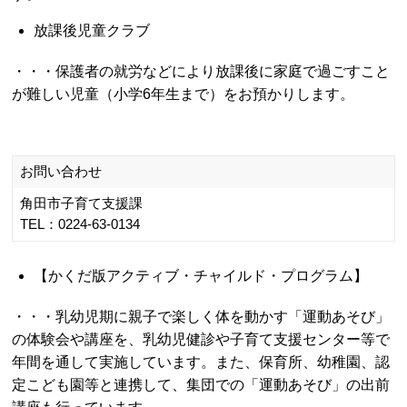
・特定不妊治療費補助(1回の治療につき最大10万円、追加
助成あり)
・風疹ワクチン予防接種費助成
・妊婦健康診査助成
・産婦健康診査助成
お問い合わせ
岩沼市役所 健康増進課
TEL：0223-22-1111（代表）
URL／
https://www.city.iwanuma.miyagi.jp/kenko/ninshin/shussan/index.
【 子育て支援 】
・ロタウイルスワクチン予防接種費用助成事業