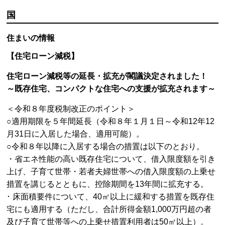
国
住まいの情報
【住宅ローン減税】
住宅ローン減税等の延長・拡充が閣議決定されました！
～既存住宅、コンパクトな住宅への支援が拡充されます～
＜令和８年度税制改正のポイント＞
○適用期限を５年間延長（令和８年１月１日～令和12年12
月31日に入居した場合、適用可能）。
○令和８年以降に入居する場合の措置は以下のとおり。
・省エネ性能の高い既存住宅について、借入限度額を引き
上げ、子育て世帯・若者夫婦世帯への借入限度額の上乗せ
措置を講じるとともに、控除期間を13年間に拡充する。
･ 床面積要件について、40㎡以上に緩和する措置を既存住
宅にも適用する（ただし、合計所得金額1,000万円超の者
及び子育て世帯等への上乗せ措置利用者は50㎡以上）。