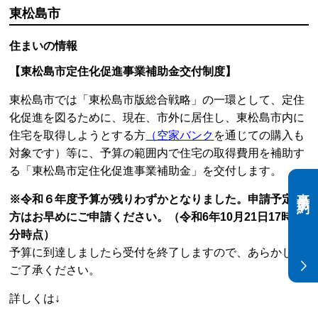
その他情報
【 富谷市子ども医療費助成制度 】
富谷市では、平成27年10月1日から助成対象年齢を「
18歳
年度末まで
」に拡大し、令和2年10月1日診療分から
所得制
限を撤廃
していますが、子育て世帯の更なる経済的負担軽
減を図るため、令和5年10月1日診療分から、
一部負担金
（自己負担額）を撤廃
し、
入院中の食事にかかる負担金に
ついても全額を助成
します。
事前予約
お問い合わせ
富谷市 子育て支援課
TEL：022-358-0516
URL／
https://www.tomiya-
city.miyagi.jp/kosodate/shien/kosodateshien50.html