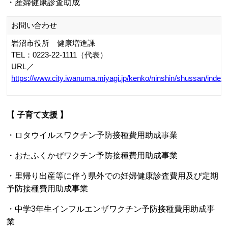
宮城県内協力医療機関
※受診される際は事前に各医療機関へご確認ください。
お問い合わせ
登米市福祉事務所子育て支援課
〒987-0446 登米市南方町新高石浦130番地
電話番号：0220-58-5562
URL／
https://www.city.tome.miyagi.jp/kosodateshien/kurashi/ninshinsh
【子ども医療費助成制度について】
子育て家庭における経済的負担を軽減し、子どもたちが健
やかに成長するため、医療費の助成を行っています。
登米市では、令和5年10月1日から、受給資格者証を携帯に
便利なカードサイズに変更するとともに、有効期間を18歳