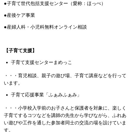
所得制限がなくなりました！
0歳から18歳になる年度の末日までの子ども
の医療機関等
（病院・調剤薬局・歯科・訪問看護）に入院、通院した場
合の医療費を助成します。
健康保険が適用されない健康診査、予防接種、差額室料、
食事代、容器代等は助成されません。
お問い合わせ
岩沼市役所 健康増進課
TEL：0223-22-1111（代表）
URL／
https://www.city.iwanuma.miyagi.jp/kyoiku-
sports/kosodate/ko-josei/index.html
【 出産支援 】