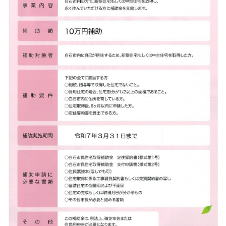
宮城県白石市 まちづくり推進課
TEL：0224-22-1327
URL／
http://www.city.shiroishi.miyagi.jp/smashiro/shinai.html
角田市
住まいの情報
【 角田市結婚新生活支援事業補助金 】
この補助金は、国の「地域少子化対策重点推進交付金」を
活用し、婚姻に伴う新生活に係る支援を行うことにより、
経済的不安の軽減を図り、地域における少子化対策の強化
に資するとともに、新婚の夫婦の移住及び定住の推進に取
組むため、婚姻に伴う新生活のスタートアップに係るコス
ト（新居の家賃、引っ越し費用など）を支援するもので
す。